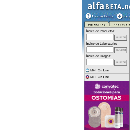
Índice de Productos:
Índice de Laboratorios:
Índice de Drogas:
MFT On Line
MFT On Line