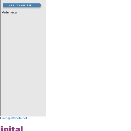
Vademécum
l:
info@alfabeta.net