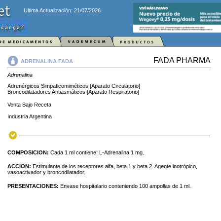
Ultima Actualización: 21/07/2026
FADA PHARMA
ADRENALINA FADA
Adrenalina
Adrenérgicos Simpaticomiméticos [Aparato Circulatorio]
Broncodilatadores Antiasmáticos [Aparato Respiratorio]
Venta Bajo Receta
Industria Argentina
COMPOSICION:
Cada 1 ml contiene: L-Adrenalina 1 mg.
ACCION:
Estimulante de los receptores alfa, beta 1 y beta 2. Agente inotrópico,
vasoactivador y broncodilatador.
PRESENTACIONES:
Envase hospitalario conteniendo 100 ampollas de 1 ml.