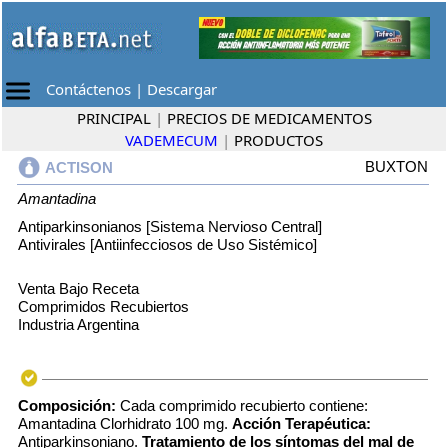
Contáctenos
|
Descargar
PRINCIPAL
|
PRECIOS DE MEDICAMENTOS
VADEMECUM
|
PRODUCTOS
BUXTON
ACTISON
Amantadina
Antiparkinsonianos [Sistema Nervioso Central]
Antivirales [Antiinfecciosos de Uso Sistémico]
Venta Bajo Receta
Comprimidos Recubiertos
Industria Argentina
Composición:
Cada comprimido recubierto contiene:
Amantadina Clorhidrato 100 mg.
Acción Terapéutica:
Antiparkinsoniano.
Tratamiento de los síntomas del mal de