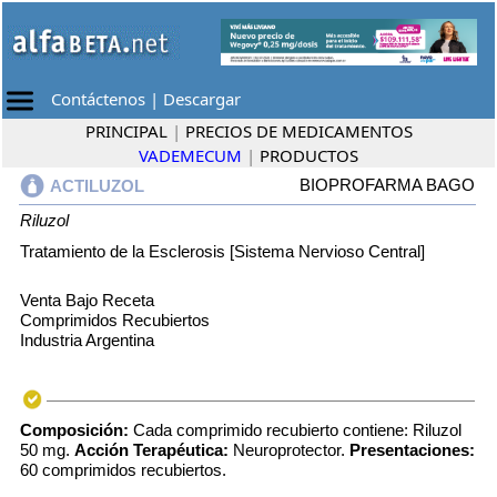
Contáctenos
|
Descargar
PRINCIPAL
|
PRECIOS DE MEDICAMENTOS
VADEMECUM
|
PRODUCTOS
BIOPROFARMA BAGO
ACTILUZOL
Riluzol
Tratamiento de la Esclerosis [Sistema Nervioso Central]
Venta Bajo Receta
Comprimidos Recubiertos
Industria Argentina
Composición:
Cada comprimido recubierto contiene: Riluzol
50 mg.
Acción Terapéutica:
Neuroprotector.
Presentaciones:
60 comprimidos recubiertos.