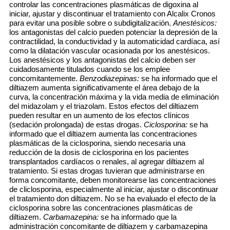
controlar las concentraciones plasmáticas de digoxina al
iniciar, ajustar y discontinuar el tratamiento con Alcalix Cronos
para evitar una posible sobre o subdigitalización.
Anestésicos:
los antagonistas del calcio pueden potenciar la depresión de la
contractilidad, la conductividad y la automaticidad cardíaca, así
como la dilatación vascular ocasionada por los anestésicos.
Los anestésicos y los antagonistas del calcio deben ser
cuidadosamente titulados cuando se los emplee
concomitantemente.
Benzodiazepinas:
se ha informado que el
diltiazem aumenta significativamente el área debajo de la
curva, la concentración máxima y la vida media de eliminación
del midazolam y el triazolam. Estos efectos del diltiazem
pueden resultar en un aumento de los efectos clínicos
(sedación prolongada) de estas drogas.
Ciclosporina:
se ha
informado que el diltiazem aumenta las concentraciones
plasmáticas de la ciclosporina, siendo necesaria una
reducción de la dosis de ciclosporina en los pacientes
transplantados cardíacos o renales, al agregar diltiazem al
tratamiento. Si estas drogas tuvieran que administrarse en
forma concomitante, deben monitorearse las concentraciones
de cliclosporina, especialmente al iniciar, ajustar o discontinuar
el tratamiento don diltiazem. No se ha evaluado el efecto de la
ciclosporina sobre las concentraciones plasmáticas de
diltiazem.
Carbamazepina:
se ha informado que la
administración concomitante de diltiazem y carbamazepina