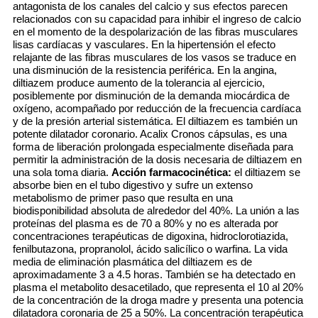
antagonista de los canales del calcio y sus efectos parecen
relacionados con su capacidad para inhibir el ingreso de calcio
en el momento de la despolarización de las fibras musculares
lisas cardíacas y vasculares. En la hipertensión el efecto
relajante de las fibras musculares de los vasos se traduce en
una disminución de la resistencia periférica. En la angina,
diltiazem produce aumento de la tolerancia al ejercicio,
posiblemente por disminución de la demanda miocárdica de
oxígeno, acompañado por reducción de la frecuencia cardíaca
y de la presión arterial sistemática. El diltiazem es también un
potente dilatador coronario. Acalix Cronos cápsulas, es una
forma de liberación prolongada especialmente diseñada para
permitir la administración de la dosis necesaria de diltiazem en
una sola toma diaria.
Acción farmacocinética:
el diltiazem se
absorbe bien en el tubo digestivo y sufre un extenso
metabolismo de primer paso que resulta en una
biodisponibilidad absoluta de alrededor del 40%. La unión a las
proteínas del plasma es de 70 a 80% y no es alterada por
concentraciones terapéuticas de digoxina, hidroclorotiazida,
fenilbutazona, propranolol, ácido salicílico o warfina. La vida
media de eliminación plasmática del diltiazem es de
aproximadamente 3 a 4.5 horas. También se ha detectado en
plasma el metabolito desacetilado, que representa el 10 al 20%
de la concentración de la droga madre y presenta una potencia
dilatadora coronaria de 25 a 50%. La concentración terapéutica