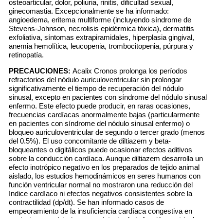
osteoarticular, dolor, poliuria, rinitis, dificultad sexual,
ginecomastia. Excepcionalmente se ha informado:
angioedema, eritema multiforme (incluyendo síndrome de
Stevens-Johnson, necrolisis epidérmica tóxica), dermatitis
exfoliativa, síntomas extrapiramidales, hiperplasia gingival,
anemia hemolítica, leucopenia, trombocitopenia, púrpura y
retinopatía.
PRECAUCIONES:
Acalix Cronos prolonga los períodos
refractorios del nódulo auriculoventricular sin prolongar
significativamente el tiempo de recuperación del nódulo
sinusal, excepto en pacientes con síndrome del nódulo sinusal
enfermo. Este efecto puede producir, en raras ocasiones,
frecuencias cardíacas anormalmente bajas (particularmente
en pacientes con síndrome del nódulo sinusal enfermo) o
bloqueo auriculoventricular de segundo o tercer grado (menos
del 0.5%). El uso concomitante de diltiazem y beta-
bloqueantes o digitálicos puede ocasionar efectos aditivos
sobre la conducción cardíaca. Aunque diltiazem desarrolla un
efecto inotrópico negativo en los preparados de tejido animal
aislado, los estudios hemodinámicos en seres humanos con
función ventricular normal no mostraron una reducción del
índice cardíaco ni efectos negativos consistentes sobre la
contractilidad (dp/dt). Se han informado casos de
empeoramiento de la insuficiencia cardíaca congestiva en