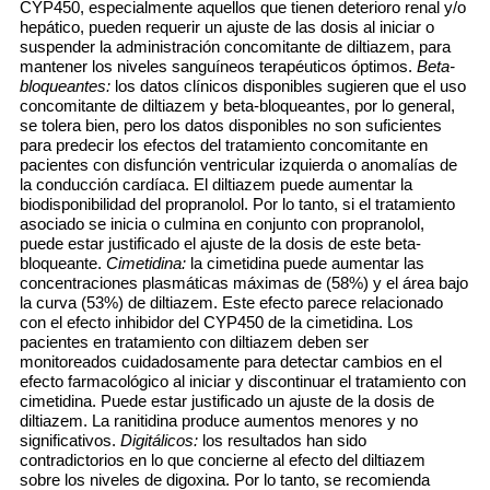
CYP450, especialmente aquellos que tienen deterioro renal y/o
hepático, pueden requerir un ajuste de las dosis al iniciar o
suspender la administración concomitante de diltiazem, para
mantener los niveles sanguíneos terapéuticos óptimos.
Beta-
bloqueantes:
los datos clínicos disponibles sugieren que el uso
concomitante de diltiazem y beta-bloqueantes, por lo general,
se tolera bien, pero los datos disponibles no son suficientes
para predecir los efectos del tratamiento concomitante en
pacientes con disfunción ventricular izquierda o anomalías de
la conducción cardíaca. El diltiazem puede aumentar la
biodisponibilidad del propranolol. Por lo tanto, si el tratamiento
asociado se inicia o culmina en conjunto con propranolol,
puede estar justificado el ajuste de la dosis de este beta-
bloqueante.
Cimetidina:
la cimetidina puede aumentar las
concentraciones plasmáticas máximas de (58%) y el área bajo
la curva (53%) de diltiazem. Este efecto parece relacionado
con el efecto inhibidor del CYP450 de la cimetidina. Los
pacientes en tratamiento con diltiazem deben ser
monitoreados cuidadosamente para detectar cambios en el
efecto farmacológico al iniciar y discontinuar el tratamiento con
cimetidina. Puede estar justificado un ajuste de la dosis de
diltiazem. La ranitidina produce aumentos menores y no
significativos.
Digitálicos:
los resultados han sido
contradictorios en lo que concierne al efecto del diltiazem
sobre los niveles de digoxina. Por lo tanto, se recomienda