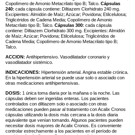
Copolímero de Amonio Metacrilato tipo B; Talco.
Cápsulas
240:
cada cápsula contiene: Diltiazem Clorhidrato 240 mg.
Excipientes: Almidón de Maíz; Azúcar; Povidona; Etilcelulosa;
Triglicéridos de Cadena Media; Copolímero de Amonio
Metacrilato tipo B; Talco.
Cápsulas 300:
cada cápsula
contiene: Diltiazem Clorhidrato 300 mg. Excipientes: Almidón
de Maíz; Azúcar; Povidona; Etilcelulosa; Triglicéridos de
Cadena Media; Copolímero de Amonio Metacrilato tipo B;
Talco.
ACCION:
Antihipertensivo. Vasodilatador coronario y
vasodilatador sistémico.
INDICACIONES:
Hipertensión arterial. Angina estable crónica.
En la hipertensión arterial se puede usar solo o asociado con
otras medicaciones antihipertensivas.
DOSIS:
1 única toma diaria por la mañana o la noche. Las
cápsulas deben ser ingeridas enteras. Los pacientes
controlados con diltiazem solo o asociado con otras
medicaciones pueden pasar al tratamiento con Acalix Cronos
cápsulas utilizando la dosis más cercana a la dosis diaria
equivalente que venían tomando. Algunos pacientes pueden
necesitar dosis mayores de Acalix Cronos. Es conveniente
controlar estrechamente a los pacientes en el período de