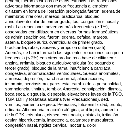
general, fueron excluidos de estos estudios. Las reacciones
adversas informadas con mayor frecuencia al emplear
diltiazem en forma de liberación prolongada fueron: edema de
miembros inferiores, mareos, bradicardia, bloqueo
auriculoventricular de primer grado, tos, congestión sinusal y
rash. Las reacciones adversas más frecuentes (> 1%),
observadas con diltiazem en diversas formas farmacéuticas
de administración oral fueron: edema, cefalea, mareos,
astenia, bloqueo auriculoventricular de primer grado,
bradicardia, rubor, náuseas y erupción cutánea (rash).
Además, se han informado las siguientes reacciones con poca
frecuencia (< 2%) con otros productos a base de diltiazem:
angina, arritmia, bloqueo auriculoventricular (de segundo o
tercer grado), bloqueo de la rama, insuficiencia cardíaca
congestiva, anormalidades ventriculares. Sueños anormales,
amnesia, depresión, marcha anormal, alucinaciones,
insomnio, nerviosismo, parestesia, cambio de la personalidad,
somnolencia, tinnitus, temblor. Anorexia, constipación, diarrea,
boca seca, disgeusia, dispepsia, elevaciones leves de la TGO,
TGP, LDH y fosfatasa alcalina (ver Precauciones), sed,
vómitos, aumento de peso. Petequias, fotosensibilidad, prurito,
urticaria. Albuminuria, reacción alérgica, ambliopía, aumento
de la CPK, cristaluria, disnea, equimosis, epistaxis, irritación
ocular, hiperglucemia, impotencia, calambres musculares,
congestión nasal, rigidez cervical, nocturia, dolor