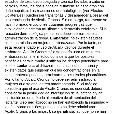
estudios de toxicidad subaguda y crónica llevados a cabo en
perros y ratas, las dosis altas de diltiazem se asociaron con
daño hepático. Las reacciones dermatológicas (ver Efectos
Colaterales) pueden ser transitorias y desaparecer a pesar del
uso continuado de Alcalix Cronos. Sin embargo, raramente se
han informado erupciones cutáneas progresivas que
evolucionan a eritema multiforme o dermatitis exfoliativa. Si la
reacción dermatológica persistiera debe interrumpirse la
administración de la droga.
Embarazo:
no existen estudios
bien controlados en mujeres embarazadas. Por lo tanto, no
está recomendado el uso de Alcalix Cronos durante el
embarazo. Alcalix Cronos sólo se podría usar en mujeres
embarazadas, si el médico considera que los posibles
beneficios para la madre justifican los riesgos potenciales para
el feto.
Lactancia:
el diltiazem pasa a la leche humana y
existen datos que sugieren que las concentraciones en la
leche materna pueden aproximarse a los niveles plasmáticos.
Por lo tanto, Alcalix Cronos no debe ser administrado a
mujeres que se encuentren amamantando. Si el médico
considera que el uso de Alcalix Cronos es esencial, deberá
considerar la posibilidad de interrupción de la lactancia y de
institución de un método alternativo de alimentación del
lactante.
Uso pediátrico:
no se han establecido la seguridad y
la efectividad en niños, por lo tanto no debe administrarse
Acalix Cronos a los niños.
Uso geriátrico:
aunque no se han