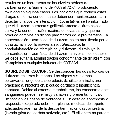
resulta en un incremento de los niveles séricos de
carbamazepina (aumento del 40% al 72%), produciendo
toxicidad en algunos casos. Los pacientes que reciben estas
drogas en forma concomitante deben ser monitoreados para
detectar una posible interacción.
Lovastatina:
se ha informado
que el diltiazem aumenta significativamente el área bajo la
curva y la concentración máxima de lovastatina y que no
produce cambios en dichos parámetros de la pravastatina. La
concentración plasmática de diltiazem no es modificada por la
lovastatina ni por la pravastatina.
Rifampicina:
la
coadministración de rifampicina y diltiazem, disminuye la
concentración plasmática de diltiazem a niveles indetectables.
Se debe evitar la administración concomitante de diltiazem con
rifampicina o cualquier inductor del CYP3A4.
SOBREDOSIFICACION:
Se desconocen las dosis tóxicas de
diltiazem en seres humanos. Los signos y síntomas
observados luego de la sobredosis de diltiazem incluyeron
bradicardia, hipotensión, bloqueo cardíaco e insuficiencia
cardíaca. Debido al extenso metabolismo, las concentraciones
sanguíneas pueden ser muy variables y presentan un valor
limitado en los casos de sobredosis. En caso de sobredosis o
respuesta exagerada deben emplearse medidas de soporte
adecuadas además de la descontaminación gastrointestinal
(lavado gástrico, carbón activado, etc.). El diltiazem no parece