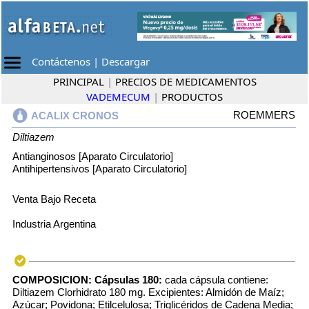
Contáctenos
|
Descargar
PRINCIPAL
|
PRECIOS DE MEDICAMENTOS
VADEMECUM
|
PRODUCTOS
ROEMMERS
ACALIX CRONOS
Diltiazem
Antianginosos [Aparato Circulatorio]
Antihipertensivos [Aparato Circulatorio]
Venta Bajo Receta
Industria Argentina
COMPOSICION:
Cápsulas 180:
cada cápsula contiene:
Diltiazem Clorhidrato 180 mg. Excipientes: Almidón de Maíz;
Azúcar; Povidona; Etilcelulosa; Triglicéridos de Cadena Media;