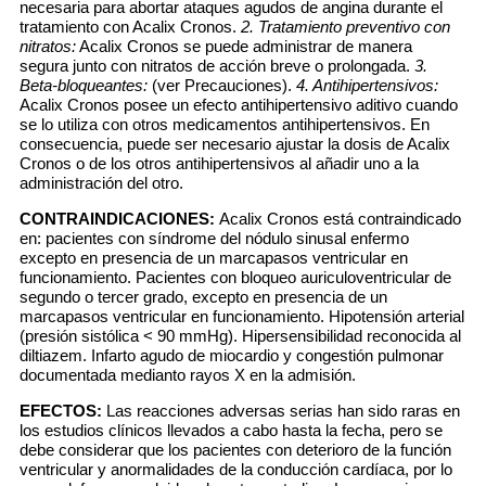
necesaria para abortar ataques agudos de angina durante el
tratamiento con Acalix Cronos.
2. Tratamiento preventivo con
nitratos:
Acalix Cronos se puede administrar de manera
segura junto con nitratos de acción breve o prolongada.
3.
Beta-bloqueantes:
(ver Precauciones).
4. Antihipertensivos:
Acalix Cronos posee un efecto antihipertensivo aditivo cuando
se lo utiliza con otros medicamentos antihipertensivos. En
consecuencia, puede ser necesario ajustar la dosis de Acalix
Cronos o de los otros antihipertensivos al añadir uno a la
administración del otro.
CONTRAINDICACIONES:
Acalix Cronos está contraindicado
en: pacientes con síndrome del nódulo sinusal enfermo
excepto en presencia de un marcapasos ventricular en
funcionamiento. Pacientes con bloqueo auriculoventricular de
segundo o tercer grado, excepto en presencia de un
marcapasos ventricular en funcionamiento. Hipotensión arterial
(presión sistólica < 90 mmHg). Hipersensibilidad reconocida al
diltiazem. Infarto agudo de miocardio y congestión pulmonar
documentada medianto rayos X en la admisión.
EFECTOS:
Las reacciones adversas serias han sido raras en
los estudios clínicos llevados a cabo hasta la fecha, pero se
debe considerar que los pacientes con deterioro de la función
ventricular y anormalidades de la conducción cardíaca, por lo