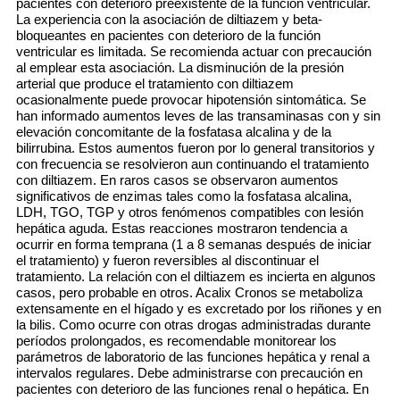
pacientes con deterioro preexistente de la función ventricular.
La experiencia con la asociación de diltiazem y beta-
bloqueantes en pacientes con deterioro de la función
ventricular es limitada. Se recomienda actuar con precaución
al emplear esta asociación. La disminución de la presión
arterial que produce el tratamiento con diltiazem
ocasionalmente puede provocar hipotensión sintomática. Se
han informado aumentos leves de las transaminasas con y sin
elevación concomitante de la fosfatasa alcalina y de la
bilirrubina. Estos aumentos fueron por lo general transitorios y
con frecuencia se resolvieron aun continuando el tratamiento
con diltiazem. En raros casos se observaron aumentos
significativos de enzimas tales como la fosfatasa alcalina,
LDH, TGO, TGP y otros fenómenos compatibles con lesión
hepática aguda. Estas reacciones mostraron tendencia a
ocurrir en forma temprana (1 a 8 semanas después de iniciar
el tratamiento) y fueron reversibles al discontinuar el
tratamiento. La relación con el diltiazem es incierta en algunos
casos, pero probable en otros. Acalix Cronos se metaboliza
extensamente en el hígado y es excretado por los riñones y en
la bilis. Como ocurre con otras drogas administradas durante
períodos prolongados, es recomendable monitorear los
parámetros de laboratorio de las funciones hepática y renal a
intervalos regulares. Debe administrarse con precaución en
pacientes con deterioro de las funciones renal o hepática. En