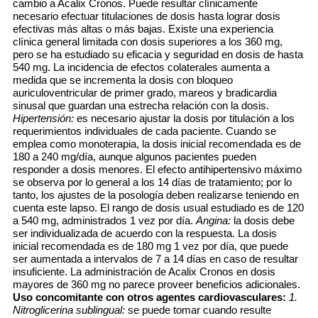
cambio a Acalix Cronos. Puede resultar clínicamente
necesario efectuar titulaciones de dosis hasta lograr dosis
efectivas más altas o más bajas. Existe una experiencia
clínica general limitada con dosis superiores a los 360 mg,
pero se ha estudiado su eficacia y seguridad en dosis de hasta
540 mg. La incidencia de efectos colaterales aumenta a
medida que se incrementa la dosis con bloqueo
auriculoventricular de primer grado, mareos y bradicardia
sinusal que guardan una estrecha relación con la dosis.
Hipertensión:
es necesario ajustar la dosis por titulación a los
requerimientos individuales de cada paciente. Cuando se
emplea como monoterapia, la dosis inicial recomendada es de
180 a 240 mg/día, aunque algunos pacientes pueden
responder a dosis menores. El efecto antihipertensivo máximo
se observa por lo general a los 14 días de tratamiento; por lo
tanto, los ajustes de la posología deben realizarse teniendo en
cuenta este lapso. El rango de dosis usual estudiado es de 120
a 540 mg, administrados 1 vez por día.
Angina:
la dosis debe
ser individualizada de acuerdo con la respuesta. La dosis
inicial recomendada es de 180 mg 1 vez por día, que puede
ser aumentada a intervalos de 7 a 14 días en caso de resultar
insuficiente. La administración de Acalix Cronos en dosis
mayores de 360 mg no parece proveer beneficios adicionales.
Uso concomitante con otros agentes cardiovasculares:
1.
Nitroglicerina sublingual:
se puede tomar cuando resulte