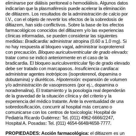
eliminarse por diálisis peritoneal o hemodiálisis. Algunos datos
indicarían que la plasmaféresis puede acelerar la eliminación
de diltiazem. Los resultados de la administración de calcio por
I.V., con el objeto de revertir los efectos de la sobredosis de
diltiazem, han sido conflictivos. Sobre la base de los efectos
farmacológicos conocidos del diltiazem y/o las experiencias
clínicas informadas, se pueden considerar las siguientes
medidas:
Bradicardia:
administrar atropina (0.60 a 1.0 mg). Si
no hay respuesta al bloqueo vagal, administrar isoproterenol
con precaución.
Bloqueo auriculoventricular de grado elevado:
tratar como se indicó anteriormente en el caso de la
bradicardia. El bloqueo auriculoventricular fijo de grado elevado
debe ser tratado con marcapasos.
Insuficiencia cardíaca:
administrar agentes inotrópicos (isoproterenol, dopamina o
dobutamina) y diuréticos.
Hipotensión:
expansión de volumen
y/o administración de vasopresores (por ej.:, dopamina o
noradrenalina). El tratamiento y la posología real dependerán
de la gravedad de la situación clínica y del criterio y la
experiencia del médico tratante. Ante la eventualidad de una
sobredosificación, concurrir al hospital más cercano o
comunicarse con los centros de toxicología: Hospital de
Pediatría Ricardo Gutiérrez: Tel. (011) 4962-6666/2247,
Hospital A. Posadas: Tel. (011) 4654-6648/4658-7777.
PROPIEDADES:
Acción farmacológica:
el diltiazem es un