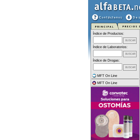
Índice de Productos:
Índice de Laboratorios:
Índice de Drogas:
MFT On Line
MFT On Line