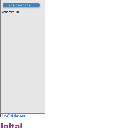
Vademécum
l:
info@alfabeta.net